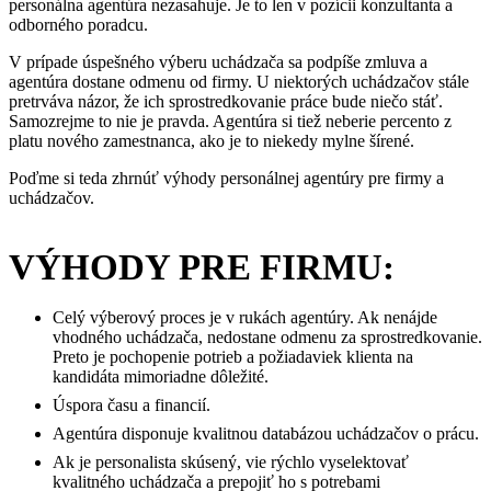
personálna agentúra nezasahuje. Je to len v pozícii konzultanta a
odborného poradcu.
V prípade úspešného výberu uchádzača sa podpíše zmluva a
agentúra dostane odmenu od firmy. U niektorých uchádzačov stále
pretrváva názor, že ich sprostredkovanie práce bude niečo stáť.
Samozrejme to nie je pravda. Agentúra si tiež neberie percento z
platu nového zamestnanca, ako je to niekedy mylne šírené.
Poďme si teda zhrnúť výhody personálnej agentúry pre firmy a
uchádzačov.
VÝHODY PRE FIRMU:
Celý výberový proces je v rukách agentúry. Ak nenájde
vhodného uchádzača, nedostane odmenu za sprostredkovanie.
Preto je pochopenie potrieb a požiadaviek klienta na
kandidáta mimoriadne dôležité.
Úspora času a financií.
Agentúra disponuje kvalitnou databázou uchádzačov o prácu.
Ak je personalista skúsený, vie rýchlo vyselektovať
kvalitného uchádzača a prepojiť ho s potrebami