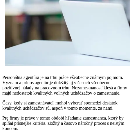
Personálna agentúra je na trhu práce všeobecne známym pojmom.
Význam a prínos agentúr je dôležitý aj v časoch všeobecne
pozitívnej nálady na pracovnom trhu. Nezamestnanosť klesá a firmy
majú nedostatok kvalitných voľných uchádzačov o zamestnanie.
Časy, kedy si zamestnávateľ mohol vyberať spomedzi desiatok
kvalitných uchádzačov sú, aspoň v tomto momente, za nami.
Pre firmy je práve v tomto období hľadanie zamestnanca, ktorý by
spĺňal prísnejšie kritéria, zložitý a časovo náročný proces s neistým
koncom.