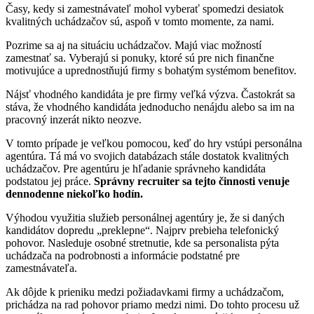
Časy, kedy si zamestnávateľ mohol vyberať spomedzi desiatok
kvalitných uchádzačov sú, aspoň v tomto momente, za nami.
Pozrime sa aj na situáciu uchádzačov. Majú viac možností
zamestnať sa. Vyberajú si ponuky, ktoré sú pre nich finančne
motivujúce a uprednostňujú firmy s bohatým systémom benefitov.
Nájsť vhodného kandidáta je pre firmy veľká výzva. Častokrát sa
stáva, že vhodného kandidáta jednoducho nenájdu alebo sa im na
pracovný inzerát nikto neozve.
V tomto prípade je veľkou pomocou, keď do hry vstúpi personálna
agentúra. Tá má vo svojich databázach stále dostatok kvalitných
uchádzačov. Pre agentúru je hľadanie správneho kandidáta
podstatou jej práce.
Správny recruiter sa tejto činnosti venuje
dennodenne niekoľko hodín.
Výhodou využitia služieb personálnej agentúry je, že si daných
kandidátov dopredu „preklepne“. Najprv prebieha telefonický
pohovor. Nasleduje osobné stretnutie, kde sa personalista pýta
uchádzača na podrobnosti a informácie podstatné pre
zamestnávateľa.
Ak dôjde k prieniku medzi požiadavkami firmy a uchádzačom,
prichádza na rad pohovor priamo medzi nimi. Do tohto procesu už