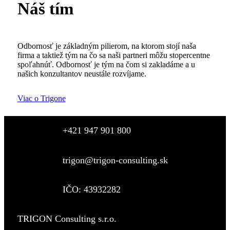
Náš tím
Odbornosť je základným pilierom, na ktorom stojí naša
firma a taktiež tým na čo sa naši partneri môžu stopercentne
spoľahnúť. Odbornosť je tým na čom si zakladáme a u
našich konzultantov neustále rozvíjame.
Viac o Trigone
+421 947 901 800
trigon@trigon-consulting.sk
IČO: 43932282
TRIGON Consulting s.r.o.