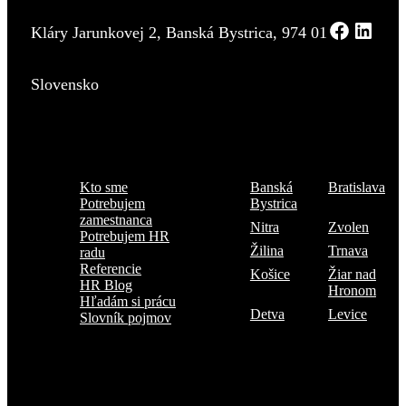
Kláry Jarunkovej 2, Banská Bystrica, 974 01
Slovensko
Menu
Kde sme
Kto sme
Banská
Bratislava
Potrebujem
Bystrica
zamestnanca
Nitra
Zvolen
Potrebujem HR
Žilina
Trnava
radu
Referencie
Košice
Žiar nad
HR Blog
Hronom
Hľadám si prácu
Detva
Levice
Slovník pojmov
Prihlásiť sa na odber TOP 5 kandidátov