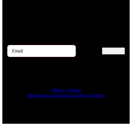
Každý mesiac našimi rukami prejdú stovky uchádzačov o prácu.
Ak by ste mali záujem dostávať začiatkom mesiaca ponuku TOP 5
kandidátov, zaregistrujte sa prosím na odber tu.
Odoberať
2024 © TRIGON Consulting s.r.o. All Rights Reserved.
Súbory Cookies
Informácie o spracovaní osobných údajov
Design & Development by ELVE