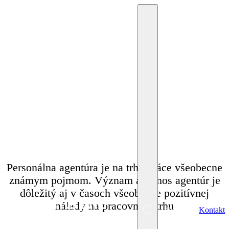
20. februára 2024
Miriam Krpelánová
Ako funguje personálna
agentúra?
Personálna agentúra je na trhu práce všeobecne
známym pojmom. Význam a prínos agentúr je
dôležitý aj v časoch všeobecne pozitívnej
nálady na pracovnom trhu
SK
Kontakt
Menu
EN