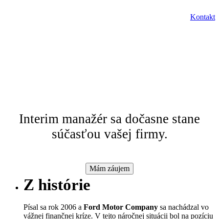
SK
Kontakt
Menu
EN
Interim manažment
Interim manažér sa dočasne stane
súčasťou vašej firmy.
Mám záujem
Z histórie
Písal sa rok 2006 a
Ford Motor Company
sa nachádzal vo
vážnej finančnej kríze. V tejto náročnej situácii bol na pozíciu