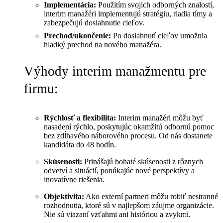
Implementácia:
Použitím svojich odborných znalostí,
interim manažéri implementujú stratégiu, riadia tímy a
zabezpečujú dosiahnutie cieľov.
Prechod/ukončenie:
Po dosiahnutí cieľov umožnia
hladký prechod na nového manažéra.
Výhody interim manažmentu pre
firmu:
Rýchlosť a flexibilita:
Interim manažéri môžu byť
nasadení rýchlo, poskytujúc okamžitú odbornú pomoc
bez zdĺhavého náborového procesu. Od nás dostanete
kandidáta do 48 hodín.
Skúsenosti:
Prinášajú bohaté skúsenosti z rôznych
odvetví a situácií, ponúkajúc nové perspektívy a
inovatívne riešenia.
Objektivita:
Ako externí partneri môžu robiť nestranné
rozhodnutia, ktoré sú v najlepšom záujme organizácie.
Nie sú viazaní vzťahmi ani históriou a zvykmi.