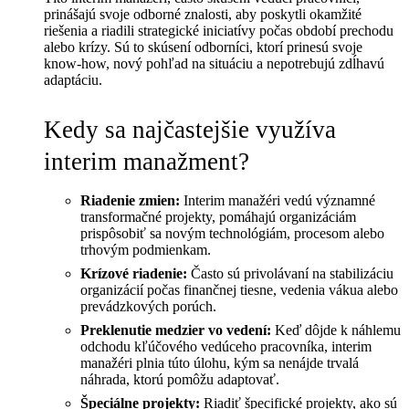
prinášajú svoje odborné znalosti, aby poskytli okamžité
riešenia a riadili strategické iniciatívy počas období prechodu
alebo krízy. Sú to skúsení odborníci, ktorí prinesú svoje
know-how, nový pohľad na situáciu a nepotrebujú zdĺhavú
adaptáciu.
Kedy sa najčastejšie využíva
interim manažment?
Riadenie zmien:
Interim manažéri vedú významné
transformačné projekty, pomáhajú organizáciám
prispôsobiť sa novým technológiám, procesom alebo
trhovým podmienkam.
Krízové riadenie:
Často sú privolávaní na stabilizáciu
organizácií počas finančnej tiesne, vedenia vákua alebo
prevádzkových porúch.
Preklenutie medzier vo vedení:
Keď dôjde k náhlemu
odchodu kľúčového vedúceho pracovníka, interim
manažéri plnia túto úlohu, kým sa nenájde trvalá
náhrada, ktorú pomôžu adaptovať.
Špeciálne projekty:
Riadiť špecifické projekty, ako sú