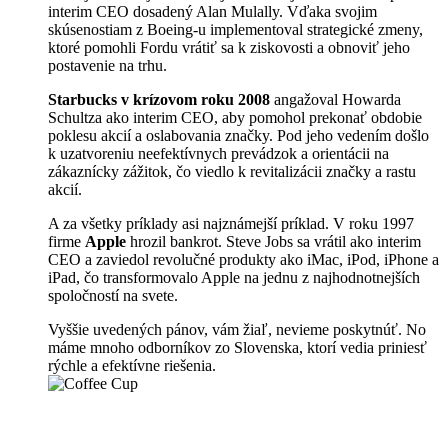
interim CEO dosadený Alan Mulally. Vďaka svojim
skúsenostiam z Boeing-u implementoval strategické zmeny,
ktoré pomohli Fordu vrátiť sa k ziskovosti a obnoviť jeho
postavenie na trhu.
Starbucks v krízovom roku 2008
angažoval Howarda
Schultza ako interim CEO, aby pomohol prekonať obdobie
poklesu akcií a oslabovania značky. Pod jeho vedením došlo
k uzatvoreniu neefektívnych prevádzok a orientácii na
zákaznícky zážitok, čo viedlo k revitalizácii značky a rastu
akcií.
A za všetky príklady asi najznámejší príklad. V roku 1997
firme
Apple
hrozil bankrot. Steve Jobs sa vrátil ako interim
CEO a zaviedol revolučné produkty ako iMac, iPod, iPhone a
iPad, čo transformovalo Apple na jednu z najhodnotnejších
spoločností na svete.
Vyššie uvedených pánov, vám žiaľ, nevieme poskytnúť. No
máme mnoho odborníkov zo Slovenska, ktorí vedia priniesť
rýchle a efektívne riešenia.