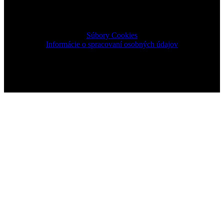
2026 © TRIGON Consulting s.r.o. All Rights Reserved.
Súbory Cookies
Informácie o spracovaní osobných údajov
Design & Development by ELVE