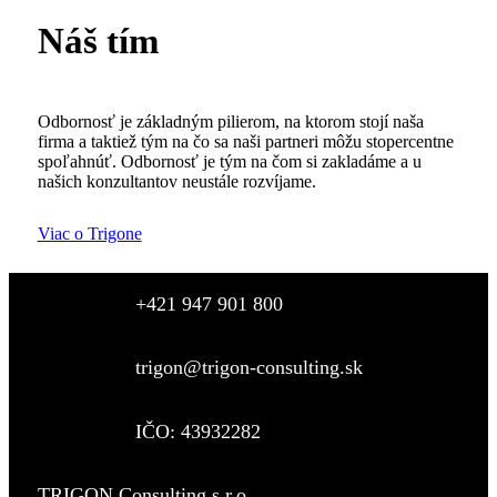
Náš tím
Odbornosť je základným pilierom, na ktorom stojí naša
firma a taktiež tým na čo sa naši partneri môžu stopercentne
spoľahnúť. Odbornosť je tým na čom si zakladáme a u
našich konzultantov neustále rozvíjame.
Viac o Trigone
+421 947 901 800
trigon@trigon-consulting.sk
IČO: 43932282
TRIGON Consulting s.r.o.