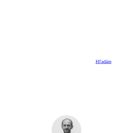
Nevybrali ste si ?
Dajte nám vedieť, koho potrebujete a 
Hľadám
Úspešné firmy tvoria úspešní ľudia.
My Vám ich predstavíme. Ďakujeme,
že ste s nami.