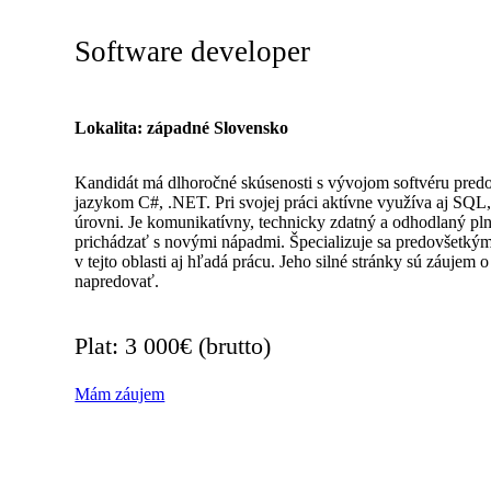
Software developer
Lokalita: západné Slovensko
Kandidát má dlhoročné skúsenosti s vývojom softvéru pre
jazykom C#, .NET. Pri svojej práci aktívne využíva aj SQL,
úrovni. Je komunikatívny, technicky zdatný a odhodlaný pln
prichádzať s novými nápadmi. Špecializuje sa predovšetký
v tejto oblasti aj hľadá prácu. Jeho silné stránky sú záujem o
napredovať.
Plat: 3 000€ (brutto)
Mám záujem