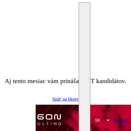
19. augusta 2024
Miriam Krpelánová
IT kandidáti – 08/2024
Aj tento mesiac vám prinášame IT kandidátov.
Späť na blogy
SK
Kontakt
Menu
EN