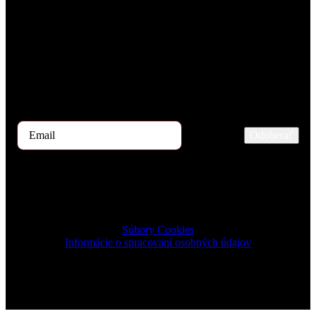
Prihlásiť sa na odber TOP 5 kandidátov
Každý mesiac našimi rukami prejdú stovky uchádzačov o prácu.
Ak by ste mali záujem dostávať začiatkom mesiaca ponuku TOP 5
kandidátov, zaregistrujte sa prosím na odber tu.
Odoberať
2024 © TRIGON Consulting s.r.o. All Rights Reserved.
Súbory Cookies
Informácie o spracovaní osobných údajov
Design & Development by ELVE