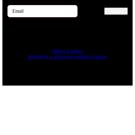
Odoberať
2024 © TRIGON Consulting s.r.o. All Rights Reserved.
Súbory Cookies
Informácie o spracovaní osobných údajov
Design & Development by ELVE