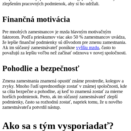
zlepšením pracovných podmienok, aby si ho udržali.
Finančná motivácia
Pre mnohých zamestnancov je mzda hlavným motivačným
faktorom. Podľa prieskumov viac ako 50 % zamestnancov uvádza,
že lepšie finančné podmienky sú dôvodom pre zmenu zamestnania.
Ak im súčasný zamestnávateľ ponúkne
vyššiu mzdu
, často to
považujú za lepšiu voľbu než začínať odznova v novej spoločnosti.
Pohodlie a bezpečnosť
Zmena zamestnania znamená opustiť známe prostredie, kolegov a
zvyky. Mnoho ľudí uprednostňuje zostať v známej spoločnosti, kde
sa cítia bezpečne a pohodlne, aj keď to znamená zostať za mierne
horších podmienok. Preto, ak im súčasný zamestnávateľ zlepší
podmienky, často sa rozhodnú zostať, napriek tomu, že u nového
zamestnávateľa potvrdil nástup.
Ako sa s tým vysporiadať?