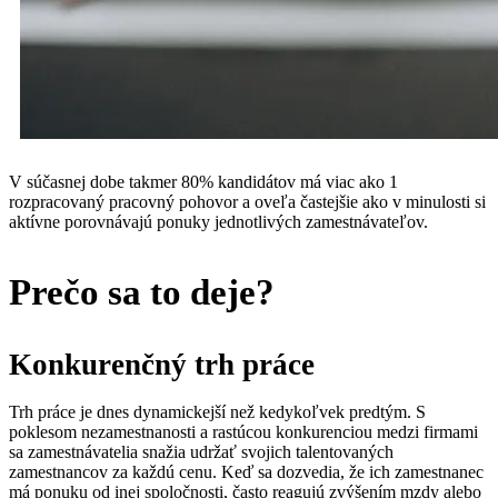
V súčasnej dobe takmer 80% kandidátov má viac ako 1
rozpracovaný pracovný pohovor a oveľa častejšie ako v minulosti si
aktívne porovnávajú ponuky jednotlivých zamestnávateľov.
Prečo sa to deje?
Konkurenčný trh práce
Trh práce je dnes dynamickejší než kedykoľvek predtým. S
poklesom nezamestnanosti a rastúcou konkurenciou medzi firmami
sa zamestnávatelia snažia udržať svojich talentovaných
zamestnancov za každú cenu. Keď sa dozvedia, že ich zamestnanec
má ponuku od inej spoločnosti, často reagujú zvýšením mzdy alebo