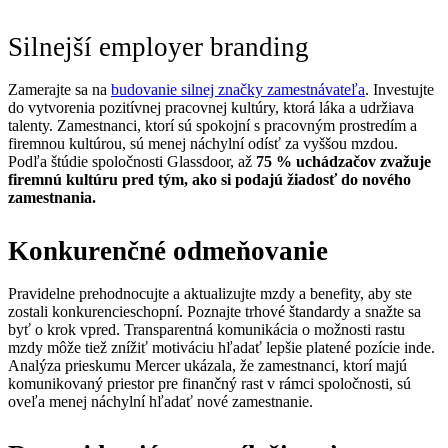
Silnejší employer branding
Zamerajte sa na
budovanie silnej značky zamestnávateľa
. Investujte
do vytvorenia pozitívnej pracovnej kultúry, ktorá láka a udržiava
talenty. Zamestnanci, ktorí sú spokojní s pracovným prostredím a
firemnou kultúrou, sú menej náchylní odísť za vyššou mzdou.
Podľa štúdie spoločnosti Glassdoor, až
75 % uchádzačov zvažuje
firemnú kultúru pred tým, ako si podajú žiadosť do nového
zamestnania.
Konkurenčné odmeňovanie
Pravidelne prehodnocujte a aktualizujte mzdy a benefity, aby ste
zostali konkurencieschopní. Poznajte trhové štandardy a snažte sa
byť o krok vpred. Transparentná komunikácia o možnosti rastu
mzdy môže tiež znížiť motiváciu hľadať lepšie platené pozície inde.
Analýza prieskumu Mercer ukázala, že zamestnanci, ktorí majú
komunikovaný priestor pre finančný rast v rámci spoločnosti, sú
oveľa menej náchylní hľadať nové zamestnanie.