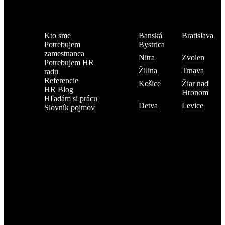
Menu
Kde sme
Kto sme
Banská
Bratislava
Potrebujem
Bystrica
zamestnanca
Nitra
Zvolen
Potrebujem HR
Žilina
Trnava
radu
Referencie
Košice
Žiar nad
HR Blog
Hronom
Hľadám si prácu
Detva
Levice
Slovník pojmov
Prihlásiť sa na odber TOP 5 kandidátov
Každý mesiac našimi rukami prejdú stovky uchádzačov o prácu.
Ak by ste mali záujem dostávať začiatkom mesiaca ponuku TOP 5
kandidátov, zaregistrujte sa prosím na odber tu.