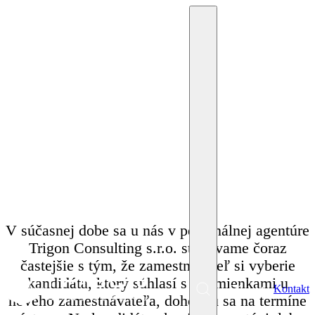
8. júla 2024
Miriam Krpelánová
Preplatili vám
zamestnanca?
V súčasnej dobe sa u nás v personálnej agentúre
Trigon Consulting s.r.o. stretávame čoraz
častejšie s tým, že zamestnávateľ si vyberie
kandidáta, ktorý súhlasí s podmienkami u
SK
Kontakt
Menu
nového zamestnávateľa, dohodnú sa na termíne
EN