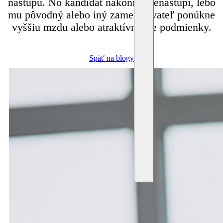
nástupu. No kandidát nakoniec nenastúpi, lebo
mu pôvodný alebo iný zamestnávateľ ponúkne
vyššiu mzdu alebo atraktívnejšie podmienky.
Späť na blogy