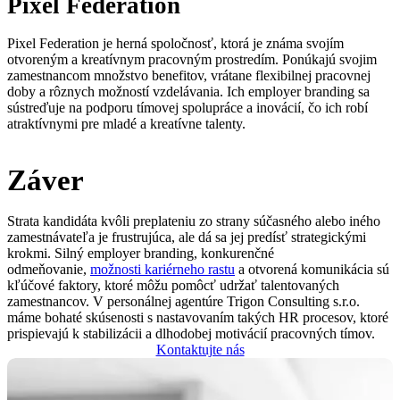
Pixel Federation
Pixel Federation je herná spoločnosť, ktorá je známa svojím
otvoreným a kreatívnym pracovným prostredím. Ponúkajú svojim
zamestnancom množstvo benefitov, vrátane flexibilnej pracovnej
doby a rôznych možností vzdelávania. Ich employer branding sa
sústreďuje na podporu tímovej spolupráce a inovácií, čo ich robí
atraktívnymi pre mladé a kreatívne talenty.
Záver
Strata kandidáta kvôli preplateniu zo strany súčasného alebo iného
zamestnávateľa je frustrujúca, ale dá sa jej predísť strategickými
krokmi. Silný employer branding, konkurenčné
odmeňovanie,
možnosti kariérneho rastu
a otvorená komunikácia sú
kľúčové faktory, ktoré môžu pomôcť udržať talentovaných
zamestnancov. V personálnej agentúre Trigon Consulting s.r.o.
máme bohaté skúsenosti s nastavovaním takých HR procesov, ktoré
prispievajú k stabilizácii a dlhodobej motivácií pracovných tímov.
Kontaktujte nás