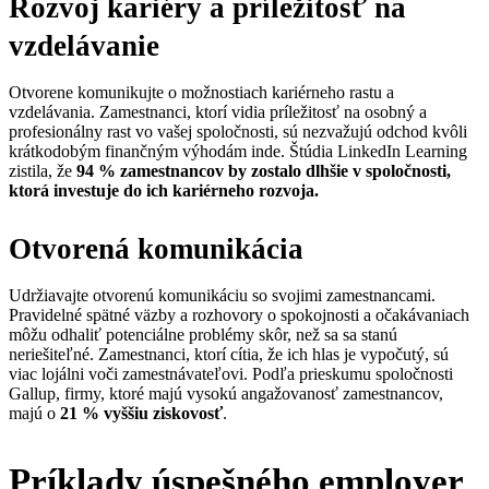
Rozvoj kariéry a príležitosť na
vzdelávanie
Otvorene komunikujte o možnostiach kariérneho rastu a
vzdelávania. Zamestnanci, ktorí vidia príležitosť na osobný a
profesionálny rast vo vašej spoločnosti, sú nezvažujú odchod kvôli
krátkodobým finančným výhodám inde. Štúdia LinkedIn Learning
zistila, že
94 % zamestnancov by zostalo dlhšie v spoločnosti,
ktorá investuje do ich kariérneho rozvoja.
Otvorená komunikácia
Udržiavajte otvorenú komunikáciu so svojimi zamestnancami.
Pravidelné spätné väzby a rozhovory o spokojnosti a očakávaniach
môžu odhaliť potenciálne problémy skôr, než sa sa stanú
neriešiteľné. Zamestnanci, ktorí cítia, že ich hlas je vypočutý, sú
viac lojálni voči zamestnávateľovi. Podľa prieskumu spoločnosti
Gallup, firmy, ktoré majú vysokú angažovanosť zamestnancov,
majú o
21 % vyššiu ziskovosť
.
Príklady úspešného employer