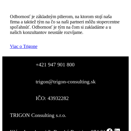
Odbornosť je základným pilierom, na ktorom stojí naša
firma a taktiež tým na čo sa naši partneri môžu stopercentne
spoľahnúť. Odbornosť je tým na čom si zakladáme a u
našich konzultantov neustále rozvíjame.
Viac o Trigone
+421 947 901 800
trigon@trigon-consulting.sk
IČO: 43932282
TRIGON Consulting s.r.o.