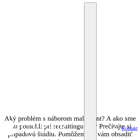
12. júla 2023
Miriam Krpelánová
Prípadová štúdia:
Finančný kontrolór /
Kontrolór závodu
Aký problém s náborom mal klient? A ako sme
mu pomohli pri recruitingu my? Prečítajte si
SK
Kontakt
Menu
prípadovú štúdiu. Pomôžeme aj vám obsadiť
EN