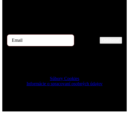
Každý mesiac našimi rukami prejdú stovky uchádzačov o prácu.
Ak by ste mali záujem dostávať začiatkom mesiaca ponuku TOP 5
kandidátov, zaregistrujte sa prosím na odber tu.
Odoberať
2023 © TRIGON Consulting s.r.o. All Rights Reserved.
Súbory Cookies
Informácie o spracovaní osobných údajov
Design & Development by ELVE