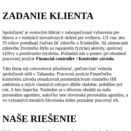
ZADANIE KLIENTA
Spoločnosť je svetovým lídrom v zabezpečovaní vybavenia pre
fitness a v realizácii inovatívnych riešení pre wellness. Už viac ako
35 rokov pomáhajú ľuďom žiť zdravšie a šťastnejšie. Sú zástancami
zdravého životného štýlu so zapojením fyzickej aktivity, správnej
výživy a pozitívneho myslenia. Požiadali nás o pomoc pri obsadení
pracovnej pozície
Financial controller / Kontrolór závodu
.
Táto firma má celosvetovú pôsobnosť, pričom časť vedenia
spoločnosti sídli v Taliansku. Pracovnú pozíciu Finančného
kontrolóra závodu obsadzovali prostredníctvom vlastného HR
oddelenia a iných vlastných zdrojov dlhšie obdobie, približne pol
rok. A bez úspechu. Následne sa s dôverou obrátili na našu
personálnu agentúru, nakoľko sme slovenská personálna agentúra, a
vo vybraných mestách Slovenska dobre poznáme pracovný trh.
NAŠE RIEŠENIE