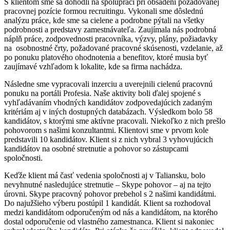
S klientom sme sa dohodli na spolupráci pri obsadení požadovanej
pracovnej pozície formou recruitingu. Vykonali sme dôslednú
analýzu práce, kde sme sa cielene a podrobne pýtali na všetky
podrobnosti a predstavy zamestnávateľa. Zaujímala nás podrobná
náplň práce, zodpovednosti pracovníka, výzvy, plány, požiadavky
na osobnostné črty, požadované pracovné skúsenosti, vzdelanie, až
po ponuku platového ohodnotenia a benefitov, ktoré musia byť
zaujímavé vzhľadom k lokalite, kde sa firma nachádza.
Následne sme vypracovali inzerciu a uverejnili cielenú pracovnú
ponuku na portáli Profesia. Naše aktivity boli ďalej spojené s
vyhľadávaním vhodných kandidátov zodpovedajúcich zadaným
kritériám aj v iných dostupných databázach. Výsledkom bolo 58
kandidátov, s ktorými sme aktívne pracovali. Niekoľko z nich prešlo
pohovorom s našimi konzultantmi. Klientovi sme v prvom kole
predstavili 10 kandidátov. Klient si z nich vybral 3 vyhovujúcich
kandidátov na osobné stretnutie a pohovor so zástupcami
spoločnosti.
Keďže klient má časť vedenia spoločnosti aj v Taliansku, bolo
nevyhnutné nasledujúce stretnutie – Skype pohovor – aj na tejto
úrovni. Skype pracovný pohovor prebehol s 2 našimi kandidátmi.
Do najužšieho výberu postúpil 1 kandidát. Klient sa rozhodoval
medzi kandidátom odporučeným od nás a kandidátom, na ktorého
dostal odporučenie od vlastného zamestnanca. Klient si nakoniec