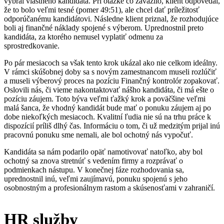
vybral vlastného kandidáta. Pri otázke čo zavážilo, klient odpovedal,
že to bolo veľmi tesné (pomer 49:51), ale chcel dať príležitosť
odporúčanému kandidátovi. Následne klient priznal, že rozhodujúce
boli aj finančné náklady spojené s výberom. Uprednostnil preto
kandidáta, za ktorého nemusel vyplatiť odmenu za
sprostredkovanie.
Po pár mesiacoch sa však tento krok ukázal ako nie celkom ideálny.
V rámci skúšobnej doby sa s novým zamestnancom museli rozlúčiť
a museli výberový proces na pozíciu Finančný kontrolór zopakovať.
Oslovili nás, či vieme nakontaktovať nášho kandidáta, či má ešte o
pozíciu záujem. Toto býva veľmi ťažký krok a poväčšine veľmi
malá šanca, že vhodný kandidát bude mať o ponuku záujem aj po
dobe niekoľkých mesiacoch. Kvalitní ľudia nie sú na trhu práce k
dispozícií príliš dlhý čas. Informáciu o tom, či už medzitým prijal inú
pracovnú ponuku sme nemali, ale bol ochotný nás vypočuť.
Kandidáta sa nám podarilo opäť namotivovať natoľko, aby bol
ochotný sa znova stretnúť s vedením firmy a rozprávať o
podmienkach nástupu. V konečnej fáze rozhodovania sa,
uprednostnil inú, veľmi zaujímavú, ponuku spojenú s jeho
osobnostným a profesionálnym rastom a skúsenosťami v zahraničí.
HR služby