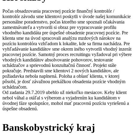
Počas obsadzovania pracovnej pozície finančný kontrolór /
kontrolór závodu sme klientovi poskytli v úvode našej komunikácie
personálne poradenstvo, počas ktorého sme spoznali očakávania
zamestnávateľa a vytvorili si obraz pre vypracovanie profilu
vhodného kandidáta pre úspešné obsadenie pracovnej pozície. Pre
klienta sme na úvod spracovali analýzu mzdových nárokov na
pozíciu kontrolóra vzhľadom k lokalite, kde sa firma nachádza. Pre
vyhľadávanie kandidátov sme okrem iného vytvorili vhodný inzerát
pracovnej pozície. Samotný proces recruitingu vyžadoval pri výbere
vhodných kandidátov absolvovanie pohovorov, testovanie
uchádzačov a sprievodnú konzultačnú činnosť. Projekt stále
pokračuje. Predstavili sme klientovi 2 nových kandidátov, ale
požiadavka nebola naplnená. Poloha a oblasť klienta, v ktorej
pôsobí, je dosť závažnou prekážkou obsadenia pozície vhodným
uchádzačom.
Od zadania 29.7.2019 ubehlo už niekoľko mesiacov. Keby klient
nebol váhal a otáľal s výberom a vyjadrením ku kandidátom v
úvodnej fáze spolupráce, mohol mať pracovnú pozíciu vyriešenú a
úspešne obsadenú.
Banskobystrický kraj