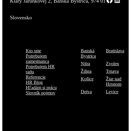
Kláry Jarunkovej 2, Banská Bystrica, 974 01
Slovensko
Menu
Kde sme
Kto sme
Banská
Bratislava
Potrebujem
Bystrica
zamestnanca
Nitra
Zvolen
Potrebujem HR
Žilina
Trnava
radu
Referencie
Košice
Žiar nad
HR Blog
Hronom
Hľadám si prácu
Detva
Levice
Slovník pojmov
Prihlásiť sa na odber TOP 5 kandidátov