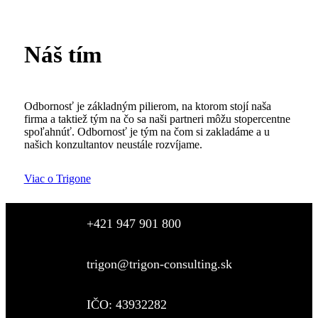
Náš tím
Odbornosť je základným pilierom, na ktorom stojí naša
firma a taktiež tým na čo sa naši partneri môžu stopercentne
spoľahnúť. Odbornosť je tým na čom si zakladáme a u
našich konzultantov neustále rozvíjame.
Viac o Trigone
+421 947 901 800
trigon@trigon-consulting.sk
IČO: 43932282