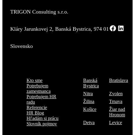
TRIGON Consulting s.r.o.
Kláry Jarunkovej 2, Banská Bystrica, 974 01
Slovensko
Menu
Kde sme
Kto sme
Banská
Bratislava
Potrebujem
Bystrica
zamestnanca
Nitra
Zvolen
Potrebujem HR
Žilina
Trnava
radu
Referencie
Košice
Žiar nad
HR Blog
Hronom
Hľadám si prácu
Detva
Levice
Slovník pojmov