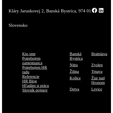
Kláry Jarunkovej 2, Banská Bystrica, 974 01
Slovensko
Menu
Kde sme
Kto sme
Banská
Bratislava
Potrebujem
Bystrica
zamestnanca
Nitra
Zvolen
Potrebujem HR
Žilina
Trnava
radu
Referencie
Košice
Žiar nad
HR Blog
Hronom
Hľadám si prácu
Detva
Levice
Slovník pojmov
Prihlásiť sa na odber TOP 5 kandidátov