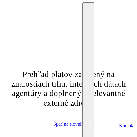
"Prieskum platov"
Prehľad platov založený na
znalostiach trhu, interných dátach
agentúry a doplnený o relevantné
externé zdroje.
Späť na slovník
SK
Kontakt
Menu
EN