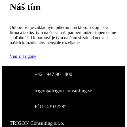
Náš tím
Odbornosť je základným pilierom, na ktorom stojí naša
firma a taktiež tým na čo sa naši partneri môžu stopercentne
spoľahnúť. Odbornosť je tým na čom si zakladáme a u
našich konzultantov neustále rozvíjame.
Viac o Trigone
+421 947 901 800
trigon@trigon-consulting.sk
IČO: 43932282
TRIGON Consulting s.r.o.