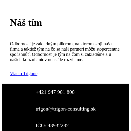
Náš tím
Odbornosť je základným pilierom, na ktorom stojí naša
firma a taktiež tým na čo sa naši partneri môžu stopercentne
spoľahnúť. Odbornosť je tým na čom si zakladáme a u
našich konzultantov neustále rozvíjame.
Viac o Trigone
+421 947 901 800
trigon@trigon-consulting.sk
IČO: 43932282