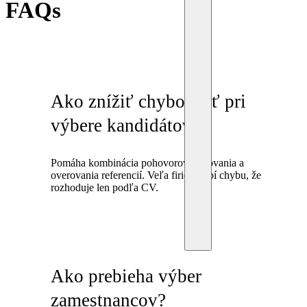
FAQs
Ako znížiť chybovosť pri
výbere kandidátov?
Pomáha kombinácia pohovorov, testovania a
overovania referencií. Veľa firiem robí chybu, že
rozhoduje len podľa CV.
Ako prebieha výber
zamestnancov?