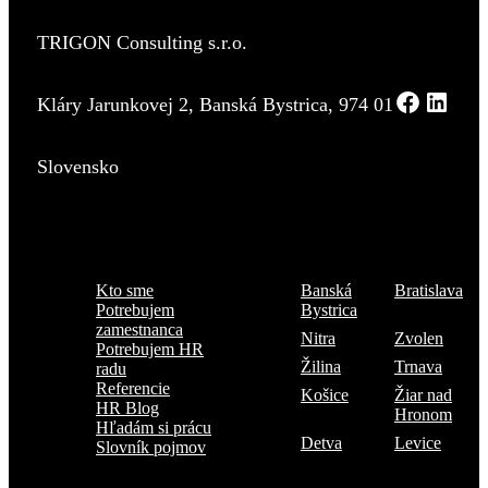
TRIGON Consulting s.r.o.
Kláry Jarunkovej 2, Banská Bystrica, 974 01
Slovensko
Menu
Kde sme
Kto sme
Banská
Bratislava
Potrebujem
Bystrica
zamestnanca
Nitra
Zvolen
Potrebujem HR
Žilina
Trnava
radu
Referencie
Košice
Žiar nad
HR Blog
Hronom
Hľadám si prácu
Detva
Levice
Slovník pojmov