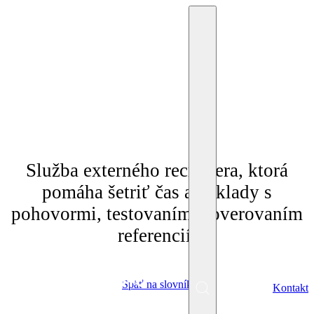
"Výber zamestnancov"
Služba externého recruitera, ktorá
pomáha šetriť čas a náklady s
pohovormi, testovaním a overovaním
referencií.
Späť na slovník
SK
Kontakt
Menu
EN