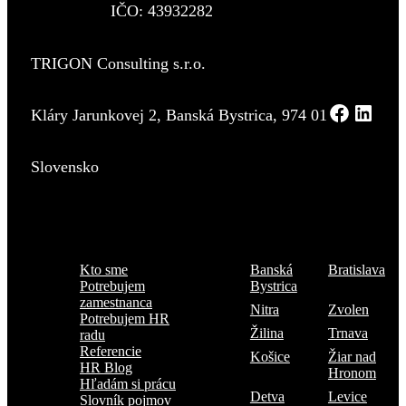
IČO: 43932282
TRIGON Consulting s.r.o.
Kláry Jarunkovej 2, Banská Bystrica, 974 01
Slovensko
Menu
Kde sme
Kto sme
Banská
Bratislava
Potrebujem
Bystrica
zamestnanca
Nitra
Zvolen
Potrebujem HR
Žilina
Trnava
radu
Referencie
Košice
Žiar nad
HR Blog
Hronom
Hľadám si prácu
Detva
Levice
Slovník pojmov