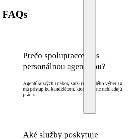
FAQs
Prečo spolupracovať s
personálnou agentúrou?
Agentúra zrýchli nábor, zníži riziko zlého výberu a
má prístup ku kandidátom, ktorí aktívne nehľadajú
prácu.
Aké služby poskytuje