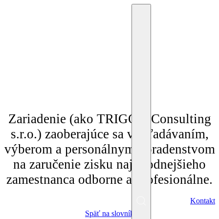
"Personálna agentúra"
Zariadenie (ako TRIGON Consulting
s.r.o.) zaoberajúce sa vyhľadávaním,
výberom a personálnym poradenstvom
na zaručenie zisku najvhodnejšieho
zamestnanca odborne a profesionálne.
SK
Kontakt
Menu
Späť na slovník
EN