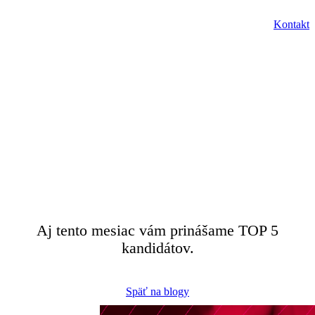
SK
Kontakt
Menu
EN
12. mája 2026
Miriam Krpelánová
TOP 5 kandidátov –
05/2026
Aj tento mesiac vám prinášame TOP 5
kandidátov.
Späť na blogy