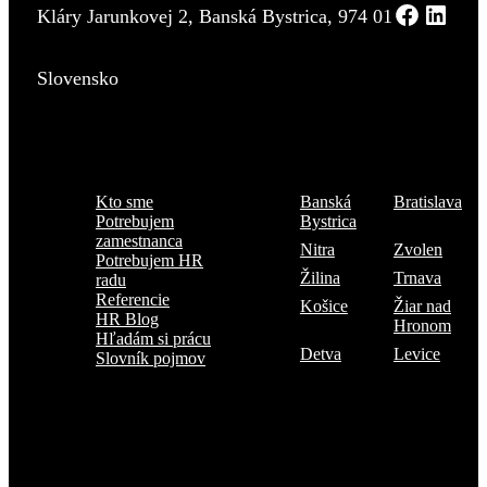
Kláry Jarunkovej 2, Banská Bystrica, 974 01
Slovensko
Menu
Kde sme
Kto sme
Banská
Bratislava
Potrebujem
Bystrica
zamestnanca
Nitra
Zvolen
Potrebujem HR
Žilina
Trnava
radu
Referencie
Košice
Žiar nad
HR Blog
Hronom
Hľadám si prácu
Detva
Levice
Slovník pojmov
Prihlásiť sa na odber TOP 5 kandidátov