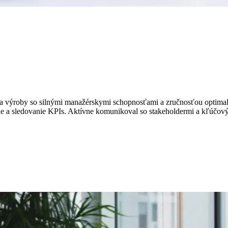
ia výroby so silnými manažérskymi schopnosťami a zručnosťou optimal
nie a sledovanie KPIs. Aktívne komunikoval so stakeholdermi a kľúčov