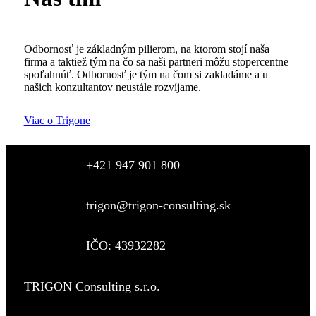
Odbornosť je základným pilierom, na ktorom stojí naša
firma a taktiež tým na čo sa naši partneri môžu stopercentne
spoľahnúť. Odbornosť je tým na čom si zakladáme a u
našich konzultantov neustále rozvíjame.
Viac o Trigone
+421 947 901 800
trigon@trigon-consulting.sk
IČO: 43932282
TRIGON Consulting s.r.o.