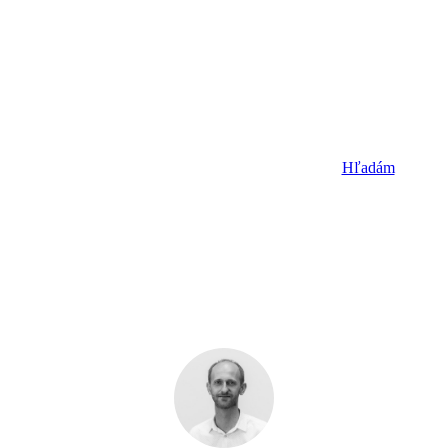
Nevybrali ste si
Dajte nám vedieť, koho potrebujete 
Hľadám
Úspešné firmy tvoria úspešní ľudia.
My Vám ich predstavíme. Ďakujeme,
že ste s nami.