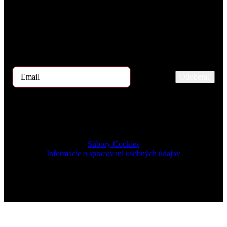
Každý mesiac našimi rukami prejdú stovky uchádzačov o prácu.
Ak by ste mali záujem dostávať začiatkom mesiaca ponuku TOP 5
kandidátov, zaregistrujte sa prosím na odber tu.
Odoberať
2026 © TRIGON Consulting s.r.o. All Rights Reserved.
Súbory Cookies
Informácie o spracovaní osobných údajov
Design & Development by ELVE